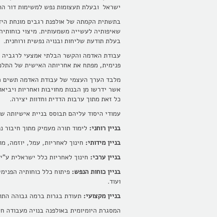
ישראל ובעלת תעצומות נפש למשימות דור הת
בתשתית הקמתה של אולפנת רגבים מונחת הידיע
שאיפותיה לעשייה משמעותית. מיצוי כוחותיה
בעלת תודעת שליחות ובנויה נפשית ורוחנית.
עבודת האדמה והקשר הבלתי אמצעי לרגביה מ
פנימית, מפתח את אחריותה האישית של התל
מלבד הערך העצמי של עבודת האדמה תשים האו
אשר ידרשו מן הבנות מחויבות ואחריות ויביא
כל זאת מתוך ערבות הדדית וחדוות יצירה.
עמודי היסוד עליהם תבוסס בניית אישיותה ש
בניין רוחני:
לימוד תורה מעמיק מתוך חיבור נ
בניין מידותי:
חינוך לאחריות, עמל, יוזמה, מ
בניין ערכי:
חינוך לאחריות כלל ישראלית ע"י
בניין כוחות הנפש:
פיתוח כלל כוחותיה הפנימי
ועוד.
בניין מקצועי:
תעודת בגרות ברמה גבוהה התוא
המסגרת היומיומית באולפנה בנויה מעבודה ח