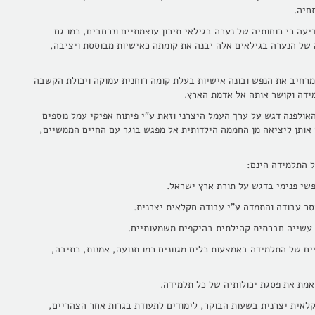
חיה.
ה כי כוחותיה של נערה בגילאי תיכון עוצמתיים ונרחבים, כמו גם
 של הנערה בגילאים אלה יבנה את קומתה כאישיות מבוססת ויציבה,
רחיב את הנפש ובונה אישיות בעלת קומה רוחנית עמוקה ויכולת הקשבה
מידה וקושר אותה אל אדמת הארץ.
לפנה דגש על ערך העמל היצרני וזאת ע"י פיתוח אפיקי עמל נוספים
ו אותן ליציאה מן החממה הילדותית אל מפגש בוגר עם החיים הממשיים,
ל התלמידה הינם:
פשי פנימי בדגש על תורת ארץ ישראל.
וסר עבודה והתמדה ע"י עבודה חקלאית יצרנית.
 עשייה חברתית קהילתית בהיקפים משמעותיים.
ים של התלמידה באמצעות כלים מגוונים כמו תנועה, אמנות, כתיבה,
מת את פסגת יכולותיה של כל תלמידה.
קלאית יצרנית בשעות הבוקר, לימודים לתעודת בגרות אחר הצהריים,