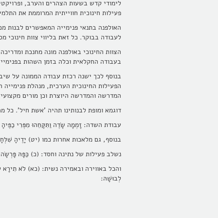
לימודי קדש בשעות הצהרים והערב, ופרויקטי
פעילות חינוכית חווייתית המרוממת את התלמיד
האולפנה בתנאי פנימייה המאפשרים לבנות מכ
לעבודה בבוקר. כל זאת בליווי צוות חינוכי 
הצוות החינוכי באולפנה מונה מחנכת ומדריכה
בעבודה החקלאית וכלה בזמן השהות בפנימייה
בנוסף לכך ישנה רכזת עבודה הממונה על שיב
הפעילות החינוכית הערכית, מנהלת פנימייה 
המדרשה והמדרשה היוצרת וכן מורים מקצועיי
דוגמא ומופת לבנותינו תהיה 'אשת חיל'. כל 
עבודת השדה: זָמְמָה שָׂדֶה וַתִּקָּחֵהוּ מִפְּרִי כַפֶּיהָ נָ
בנוסף, גם מלאכות אחרות כמו (יט) יָדֶיהָ שִׁלְּחָה בַכִּי
נשלב פעילות של נתינה וחסד: (כ) כַּפָּהּ פָּרְשָׂה לֶעָנִי
והכל באווירה ובאמירה נשית: (כא) לֹא תִירָא לְבֵיתָהּ 
לְבוּשָׁהּ: