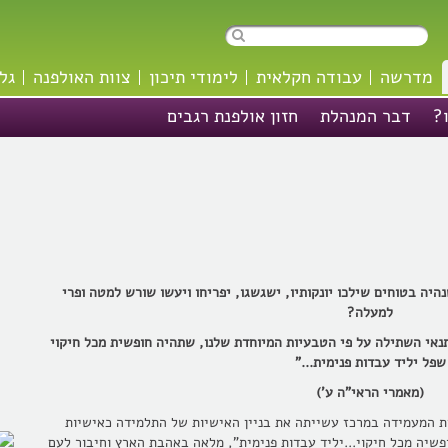
מדרשה
עבודה חקלאית
לימודי תיכון
צוות האולפנה
גל
?
דבר המנהלת
חזון אולפנת רגבים
יה בטוחים שילכו יונקותיו, ישגשגו, יפריחו ויעשו שורש למטה ופרי
למעלה?
אי השתילה על פי הטבעיות המיוחדת שלנו, שתהיה חופשית מכל חיקוי
שפל יליד עבדות פנימית..."
(מאמרי הראי"ה ע')
ת המעמידה במרכז עשייתה את בניין האישיות של התלמידה כאישיות
פשיה מכל חיקוי...יליד עבדות פנימית", מלאה באהבת הארץ וחיבור לעם