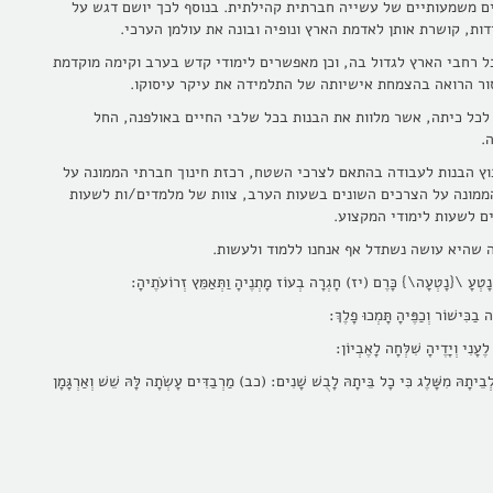
ם משמעותיים של עשייה חברתית קהילתית. בנוסף לכך יושם דגש על
ות, קושרת אותן לאדמת הארץ ונופיה ובונה את עולמן הערכי.
ל רחבי הארץ לגדול בה, וכן מאפשרים לימודי קדש בערב וקימה מוקדמת
מסור הרואה בהצמחת אישיותה של התלמידה את עיקר עיסוקו.
 לכל כיתה, אשר מלוות את הבנות בכל שלבי החיים באולפנה, החל
.
וץ הבנות לעבודה בהתאם לצרכי השטח, רכזת חינוך חברתי הממונה על
הממונה על הצרכים השונים בשעות הערב, צוות של מלמדים/ות לשעות
ם לשעות לימודי המקצוע.
מה שהיא עושה נשתדל אף אנחנו ללמוד ולעשות.
טְעָ \{נָטְעָה\} כָּרֶם (יז) חָגְרָה בְעוֹז מָתְנֶיהָ וַתְּאַמֵּץ זְרוֹעֹתֶיהָ:
שׁוֹר וְכַפֶּיהָ תָּמְכוּ פָלֶךְ
:
 וְיָדֶיהָ שִׁלְּחָה לָאֶבְיוֹן
:
מִשָּׁלֶג כִּי כָל בֵּיתָהּ לָבֻשׁ שָׁנִים
:
(כב) מַרְבַדִּים עָשְׂתָה לָּהּ שֵׁשׁ וְאַרְגָּמָן